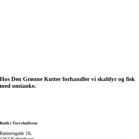
Hos Den Grønne Kutter forhandler vi skaldyr og fisk
med omtanke.
Butik i Torvehallerne
Rømersgade 18,
1362 København