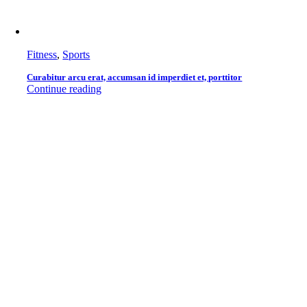
Fitness
,
Sports
Curabitur arcu erat, accumsan id imperdiet et, porttitor
Continue reading