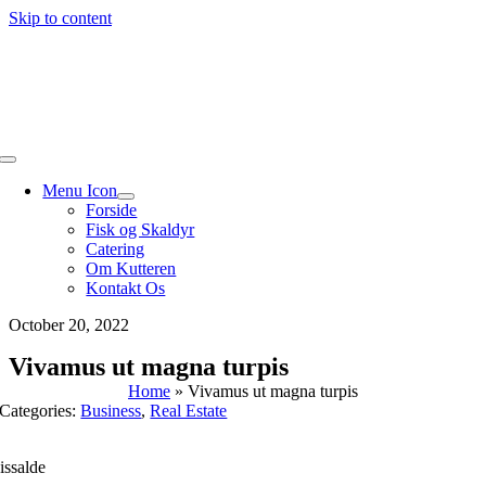
Skip to content
Menu Icon
Forside
Fisk og Skaldyr
Catering
Om Kutteren
Kontakt Os
October 20, 2022
Vivamus ut magna turpis
Home
»
Vivamus ut magna turpis
Categories:
Business
,
Real Estate
issalde