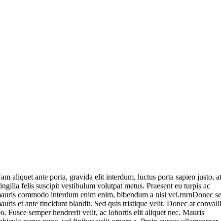
am aliquet ante porta, gravida elit interdum, luctus porta sapien justo, a
ringilla felis suscipit vestibulum volutpat metus. Praesent eu turpis ac
auris commodo interdum enim enim, bibendum a nisi vel.rnrnDonec s
auris et ante tincidunt blandit. Sed quis tristique velit. Donec at convall
eo. Fusce semper hendrerit velit, ac lobortis elit aliquet nec. Mauris