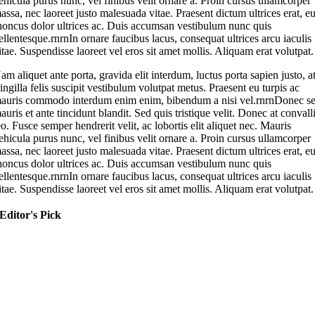
ehicula purus nunc, vel finibus velit ornare a. Proin cursus ullamcorper
assa, nec laoreet justo malesuada vitae. Praesent dictum ultrices erat, e
honcus dolor ultrices ac. Duis accumsan vestibulum nunc quis
ellentesque.rnrnIn ornare faucibus lacus, consequat ultrices arcu iaculis
itae. Suspendisse laoreet vel eros sit amet mollis. Aliquam erat volutpat.
am aliquet ante porta, gravida elit interdum, luctus porta sapien justo, a
ringilla felis suscipit vestibulum volutpat metus. Praesent eu turpis ac
auris commodo interdum enim enim, bibendum a nisi vel.rnrnDonec s
auris et ante tincidunt blandit. Sed quis tristique velit. Donec at convall
eo. Fusce semper hendrerit velit, ac lobortis elit aliquet nec. Mauris
ehicula purus nunc, vel finibus velit ornare a. Proin cursus ullamcorper
assa, nec laoreet justo malesuada vitae. Praesent dictum ultrices erat, e
honcus dolor ultrices ac. Duis accumsan vestibulum nunc quis
ellentesque.rnrnIn ornare faucibus lacus, consequat ultrices arcu iaculis
itae. Suspendisse laoreet vel eros sit amet mollis. Aliquam erat volutpat.
Editor's Pick