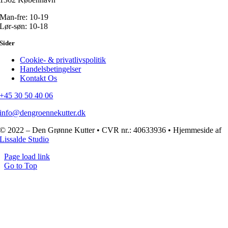
Man-fre: 10-19
Lør-søn: 10-18
Sider
Cookie- & privatlivspolitik
Handelsbetingelser
Kontakt Os
+45 30 50 40 06
info@dengroennekutter.dk
© 2022 – Den Grønne Kutter • CVR nr.: 40633936 • Hjemmeside af
Lissalde Studio
Page load link
Go to Top