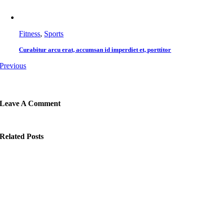
Fitness
,
Sports
Curabitur arcu erat, accumsan id imperdiet et, porttitor
Previous
Leave A Comment
Related Posts