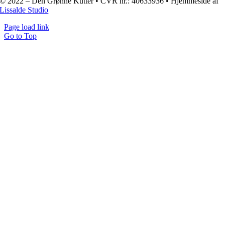
© 2022 – Den Grønne Kutter • CVR nr.: 40633936 • Hjemmeside af
Lissalde Studio
Page load link
Go to Top