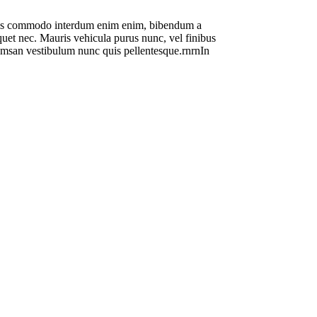
 mauris commodo interdum enim enim, bibendum a
liquet nec. Mauris vehicula purus nunc, vel finibus
ccumsan vestibulum nunc quis pellentesque.rnrnIn