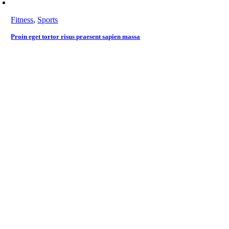
Fitness
,
Sports
Proin eget tortor risus praesent sapien massa