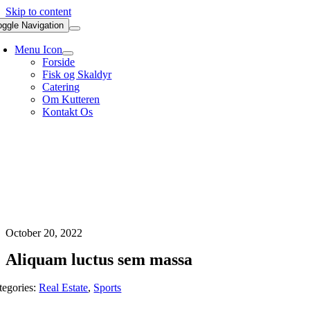
Skip to content
oggle Navigation
Menu Icon
Forside
Fisk og Skaldyr
Catering
Om Kutteren
Kontakt Os
45 30 50 40 06
October 20, 2022
Aliquam luctus sem massa
tegories:
Real Estate
,
Sports