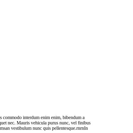
 mauris commodo interdum enim enim, bibendum a
liquet nec. Mauris vehicula purus nunc, vel finibus
ccumsan vestibulum nunc quis pellentesque.rnrnIn