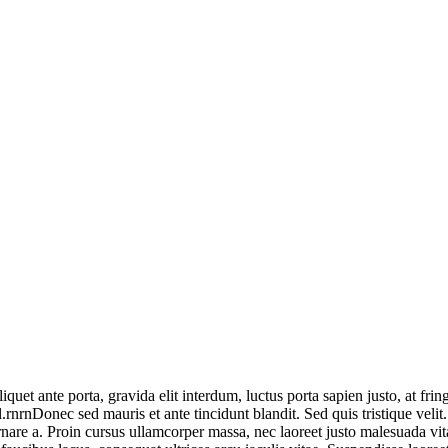
iquet ante porta, gravida elit interdum, luctus porta sapien justo, at f
l.rnrnDonec sed mauris et ante tincidunt blandit. Sed quis tristique velit
ornare a. Proin cursus ullamcorper massa, nec laoreet justo malesuada vi