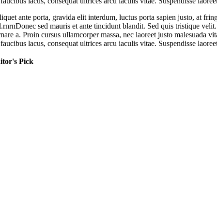
faucibus lacus, consequat ultrices arcu iaculis vitae. Suspendisse laoreet
iquet ante porta, gravida elit interdum, luctus porta sapien justo, at f
l.rnrnDonec sed mauris et ante tincidunt blandit. Sed quis tristique velit
ornare a. Proin cursus ullamcorper massa, nec laoreet justo malesuada vi
faucibus lacus, consequat ultrices arcu iaculis vitae. Suspendisse laoreet
itor's Pick