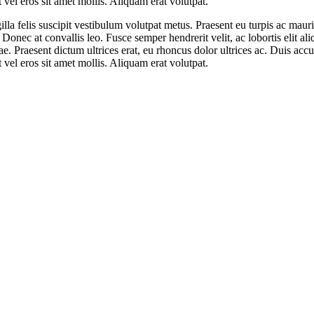
 vel eros sit amet mollis. Aliquam erat volutpat.
ringilla felis suscipit vestibulum volutpat metus. Praesent eu turpis ac
. Donec at convallis leo. Fusce semper hendrerit velit, ac lobortis elit a
tae. Praesent dictum ultrices erat, eu rhoncus dolor ultrices ac. Duis a
 vel eros sit amet mollis. Aliquam erat volutpat.