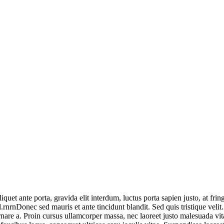
iquet ante porta, gravida elit interdum, luctus porta sapien justo, at f
l.rnrnDonec sed mauris et ante tincidunt blandit. Sed quis tristique velit
ornare a. Proin cursus ullamcorper massa, nec laoreet justo malesuada vi