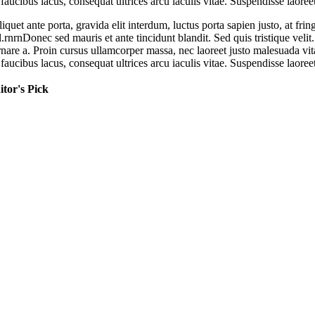
faucibus lacus, consequat ultrices arcu iaculis vitae. Suspendisse laoreet
iquet ante porta, gravida elit interdum, luctus porta sapien justo, at f
l.rnrnDonec sed mauris et ante tincidunt blandit. Sed quis tristique velit
ornare a. Proin cursus ullamcorper massa, nec laoreet justo malesuada vi
faucibus lacus, consequat ultrices arcu iaculis vitae. Suspendisse laoreet
itor's Pick