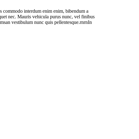
 mauris commodo interdum enim enim, bibendum a
liquet nec. Mauris vehicula purus nunc, vel finibus
ccumsan vestibulum nunc quis pellentesque.rnrnIn