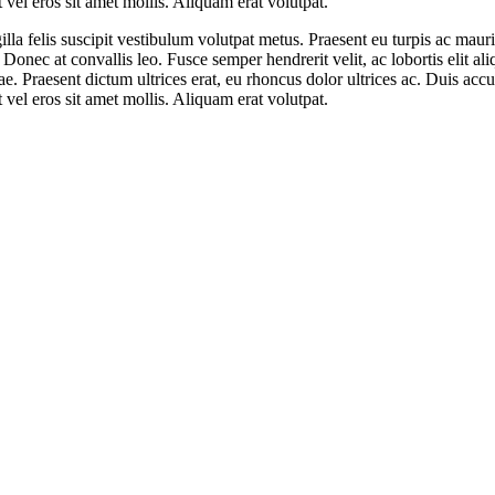
 vel eros sit amet mollis. Aliquam erat volutpat.
ringilla felis suscipit vestibulum volutpat metus. Praesent eu turpis ac
. Donec at convallis leo. Fusce semper hendrerit velit, ac lobortis elit a
tae. Praesent dictum ultrices erat, eu rhoncus dolor ultrices ac. Duis a
 vel eros sit amet mollis. Aliquam erat volutpat.