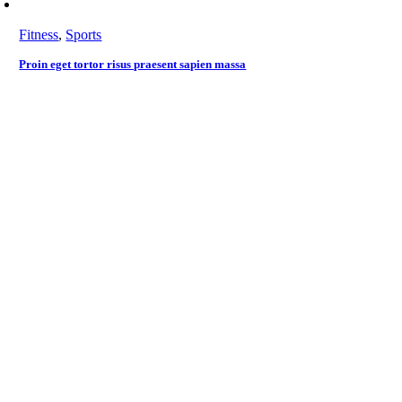
Fitness
,
Sports
Proin eget tortor risus praesent sapien massa