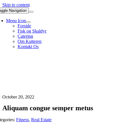
Skip to content
oggle Navigation
Menu Icon
Forside
Fisk og Skaldyr
Catering
Om Kutteren
Kontakt Os
45 30 50 40 06
October 20, 2022
Aliquam congue semper metus
tegories:
Fitness
,
Real Estate