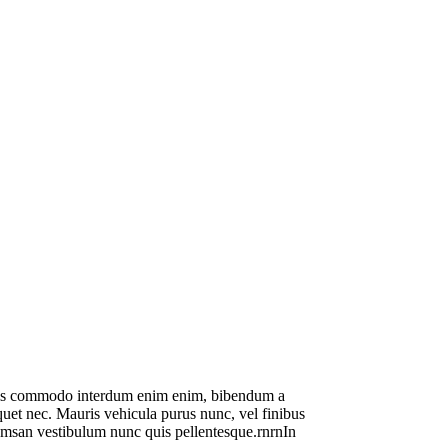
 mauris commodo interdum enim enim, bibendum a
liquet nec. Mauris vehicula purus nunc, vel finibus
ccumsan vestibulum nunc quis pellentesque.rnrnIn