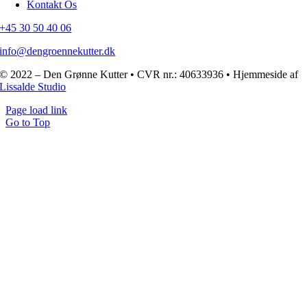
Kontakt Os
+45 30 50 40 06
info@dengroennekutter.dk
© 2022 – Den Grønne Kutter • CVR nr.: 40633936 • Hjemmeside af
Lissalde Studio
Page load link
Go to Top