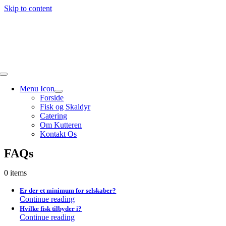
Skip to content
Menu Icon
Forside
Fisk og Skaldyr
Catering
Om Kutteren
Kontakt Os
FAQs
0 items
Er der et minimum for selskaber?
Continue reading
Hvilke fisk tilbyder i?
Continue reading